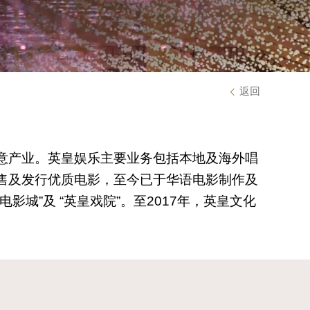
返回
意产业。英皇娱乐主要业务包括本地及海外唱
售及发行优质电影，至今已于华语电影制作及
城”及 “英皇戏院”。至2017年，英皇文化