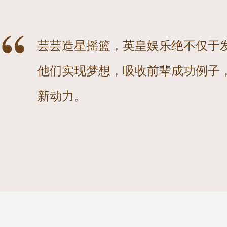
芸芸造星摇篮，英皇娱乐绝不仅于
他们实现梦想，吸收前辈成功例子
新动力。