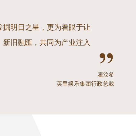
发掘明日之星，更为着眼于让
，新旧融匯，共同为产业注入
霍汶希
英皇娱乐集团行政总裁