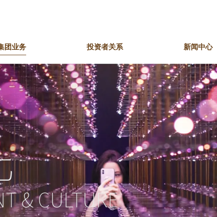
集团业务
投资者关系
新闻中心
席的话
表珠宝
区共融
主席简介
娱乐文化
共享价值
副主席的话
酒店
绿色行动
皇钟表珠宝
英皇娱乐集团
英皇骏景酒店
团大事纪
奖项及嘉许
我们的歷史时刻
英皇电影集团
英皇娱乐酒店
英皇影院集团
盛世酒店
The Unit租住品牌
化
T & CULTURE