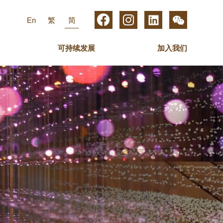
En
繁
简
可持续发展
加入我们
集团管理层
数码媒体
关护员工
业务高级管理人员
家俬
最新动态
新传媒集团
欧化傢俬