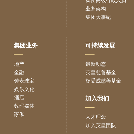
集团高级行政人员
业务架构
集团大事纪
集团业务
可持续发展
地产
最新动态
金融
英皇慈善基金
钟表珠宝
杨受成慈善基金
娱乐文化
酒店
加入我们
数码媒体
家俬
人才理念
加入英皇团队