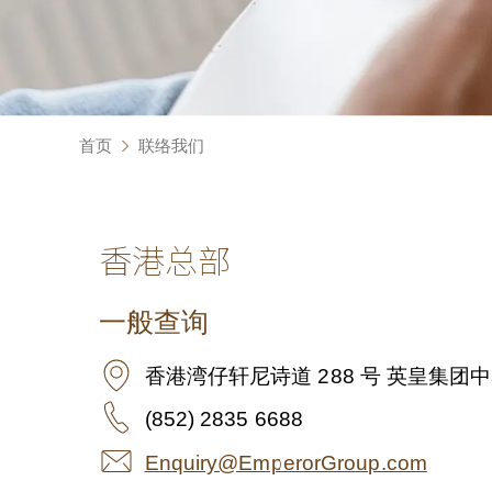
首页
联络我们
香港总部
一般查询
香港湾仔轩尼诗道 288 号 英皇集团中
(852) 2835 6688
Enquiry@EmperorGroup.com