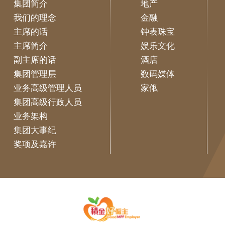
集团简介
地产
我们的理念
金融
主席的话
钟表珠宝
主席简介
娱乐文化
副主席的话
酒店
集团管理层
数码媒体
业务高级管理人员
家俬
集团高级行政人员
业务架构
集团大事纪
奖项及嘉许