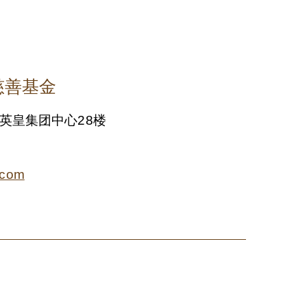
慈善基金
 英皇集团中心28楼
.com