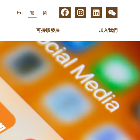
En
繁
简
可持續發展
加入我們
集團管理層
數碼媒體
關護員工
業務高級管理人員
傢俬
最新動態
新傳媒集團
歐化傢俬