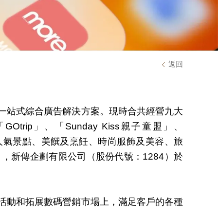
返回
一站式綜合廣告解決方案。現時合共經營九大
ip」、「Sunday Kiss親子童盟」、
及本地人氣景點、美饌及烹飪、時尚服飾及美容、旅
，新傳企劃有限公司（股份代號：1284）於
活動和拓展數碼營銷市場上，滿足客戶的各種