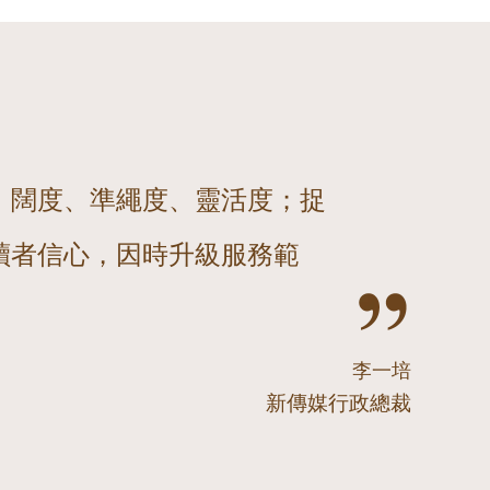
、闊度、準繩度、靈活度；捉
讀者信心，因時升級服務範
李一培
新傳媒行政總裁