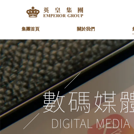
集團首頁
關於我們
集團簡介
地產
最新消息
慈善基金
人才理念
我們的理念
金融
重要聲明
青少年發展
加入英皇團隊
主
鐘
社
住宅
英皇資本集團
英
集團高級行政人員
業務架構
集
工商大廈
英皇金融集團
商場
商舖
數碼媒
DIGITAL MEDIA