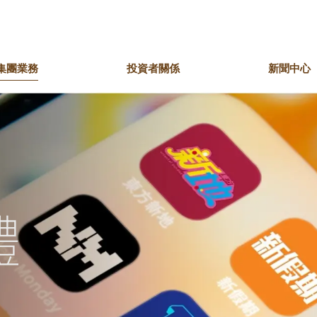
集團業務
投資者關係
新聞中心
席的話
錶珠寶
區共融
主席簡介
娛樂文化
共享價值
副主席的話
酒店
綠色行動
皇鐘錶珠寶
英皇娛樂集團
英皇駿景酒店
團大事紀
獎項及嘉許
我們的歷史時刻
英皇電影集團
英皇娛樂酒店
英皇影院集團
盛世酒店
The Unit租住品牌
體