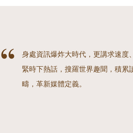
身處資訊爆炸大時代，更講求速度
緊時下熱話，搜羅世界趣聞，積累
疇，革新媒體定義。