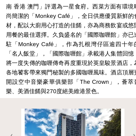
南 香港 澳門」評選為一星食府。西菜方面有環境
尚簡潔的「Monkey Café」，全日供應優質新鮮的
材，配以大廚用心打造的佳餚，亦為商務飲宴或悠
用餐的最佳選擇。久負盛名的「國際咖喱館」亦已
駐「Monkey Café」，作為扎根灣仔區逾四十年
「名人飯堂」，「國際咖喱館」承載港人集體回憶
將一度失傳的咖喱傳奇再度重現於英皇駿景酒店，
各地饕客帶來獨門秘製的多國咖喱風味。酒店頂層
開設空中音樂豪華俱樂部「The Crown」，薈萃
樂、美酒佳餚與270度絕美維港景色。