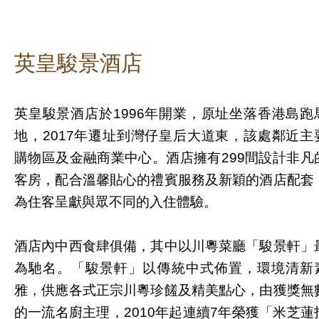
英皇駿景酒店
英皇駿景酒店於1996年開業，原址坐落香港島跑
地，2017年遷址到灣仔皇后大道東，該處鄰近主
購物區及金融商業中心。酒店擁有299間設計非凡
客房，配合溫馨貼心的禮賓服務及新穎的酒店配套
為住客呈獻與眾不同的入住體驗。
酒店內中西食肆俱備，其中以川粵菜廳「駿景軒」
為馳名。「駿景軒」以傳統中式佈置，環境清新
雅，供應各式正宗川粵珍饈及精美點心，由獲獎無
的一流名廚主理，2010年起連續7年榮獲「米芝蓮