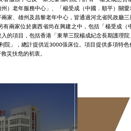
雄州）老年服務中心」、「楊受成（中國．順平）關愛
平兩家、雄州及昌黎老年中心，皆通過河北省民政廳三
另有兩家位於廣西省尚在興建之中，包括「楊受成（
投入的項目，包括香港「東華三院楊成紀念長期護理院
福利院」，總計提供近3000張床位。項目提供多項特
行救災扶危的初衷。