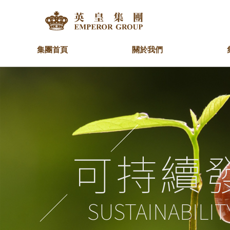
集團首頁
關於我們
集團簡介
地產
最新消息
慈善基金
人才理念
我們的理念
金融
重要聲明
青少年發展
加入英皇團隊
主
鐘
社
住宅
英皇資本集團
英
集團高級行政人員
業務架構
集
工商大廈
英皇金融集團
商場
商舖
可持續
SUSTAINABILIT