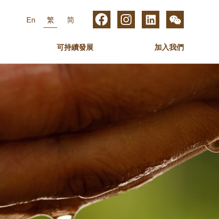
En
繁
简
可持續發展
加入我們
集團管理層
數碼媒體
關護員工
業務高級管理人員
傢俬
最新動態
新傳媒集團
歐化傢俬