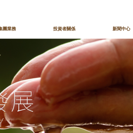
集團業務
投資者關係
新聞中心
席的話
錶珠寶
區共融
主席簡介
娛樂文化
共享價值
副主席的話
酒店
綠色行動
皇鐘錶珠寶
英皇娛樂集團
英皇駿景酒店
團大事紀
獎項及嘉許
我們的歷史時刻
英皇電影集團
英皇娛樂酒店
英皇影院集團
盛世酒店
The Unit租住品牌
發展
Y