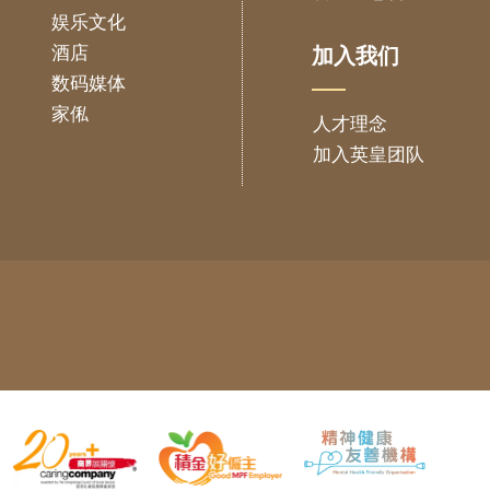
娱乐文化
酒店
加入我们
数码媒体
家俬
人才理念
加入英皇团队