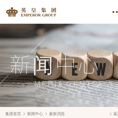
新闻中心
MEDIA CENTRE
集团首页
新闻中心
最新消息
返