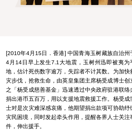
[2010年4月15日．香港] 中国青海玉树藏族自治州
4月14日早上发生7.1大地震，玉树州迅即被夷为
地，估计死伤数字逾万，失踪者不计其数。为加快
灾步伐，抢救生命，由
英皇集团
主席
杨受成博士
创
之「
杨受成慈善基金
」迅速透过中央政府驻港联络
捐出港币五百万，用以支援地震救援工作。
杨受成
士
对是次灾难深感哀痛，他期望捐出款项可协助纾
灾民困境，同时发起牵头作用，提醒各界人士关注
件，伸出援手。