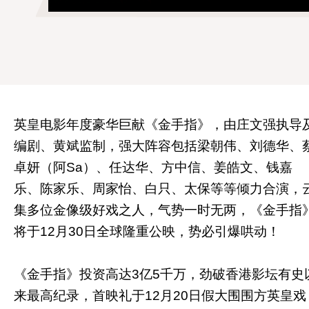
英皇电影年度豪华巨献《金手指》，由庄文强执导
编剧、黄斌监制，强大阵容包括梁朝伟、刘德华、
卓妍（阿Sa）、任达华、方中信、姜皓文、钱嘉
乐、陈家乐、周家怡、白只、太保等等倾力合演，
集多位金像级好戏之人，气势一时无两，《金手指
将于12月30日全球隆重公映，势必引爆哄动！
《金手指》投资高达3亿5千万，劲破香港影坛有史
来最高纪录，首映礼于12月20日假大围围方英皇戏