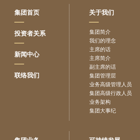
集团首页
关于我们
集团简介
投资者关系
我们的理念
主席的话
新闻中心
主席简介
副主席的话
联络我们
集团管理层
业务高级管理人员
集团高级行政人员
业务架构
集团大事纪