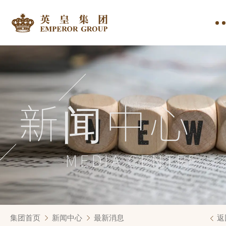
新闻中心
MEDIA CENTRE
集团首页
新闻中心
最新消息
返