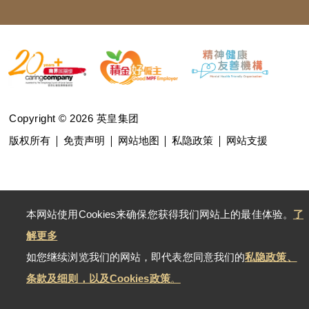
Copyright © 2026 英皇集团
版权所有
免责声明
网站地图
私隐政策
网站支援
本网站使用Cookies来确保您获得我们网站上的最佳体验。
了
解更多
如您继续浏览我们的网站，即代表您同意我们的
私隐政策、
条款及细则，以及Cookies政策
。