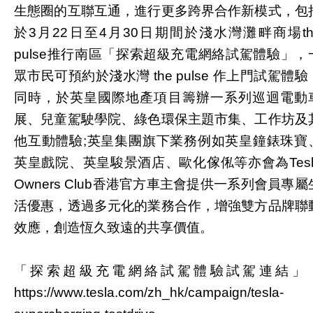
生態圈的互聯互通，進行更多跨界合作新模式，包
於3月22日至4月30日期間於淺水灣灘畔商場th
pulse推行南區「探索超級充電網絡試駕體驗」，
眾市民可預約於淺水灣 the pulse 作上門試駕體驗
同時，於英皇國際地產項目籌辦一系列巡迴電動
展、兒童駕駛學院、綠色環保主題市集、工作坊及
他互動體驗;英皇集團旗下業務例如英皇鐘錶珠寶
英皇戲院、英皇駿景酒店、歐化傢俬等亦會為Tesl
Owners Club香港官方車主會提供一系列會員專屬
活優惠，透過多元化的業務合作，增強雙方品牌聯
效應，創造恆久致遠的共享價值。
「探索超級充電網絡試駕體驗試駕連結」
https://www.tesla.com/zh_hk/campaign/tesla-