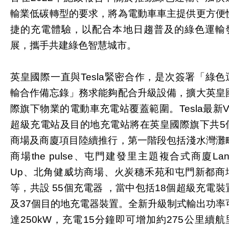
輸業低碳轉型的要求，將為電動車車主提供更方便
捷的充電體驗，以配合本地日趨普及的綠色運輸
展，攜手共建綠色智慧城市。
英皇國際一直與Tesla緊密合作，是次簽署「綠色
輸合作備忘錄」務求能夠配合升級設備，擴大英皇
際旗下物業的電動車充電站覆蓋範圍。Tesla最新V
超級充電站及目的地充電站將在英皇國際旗下共5
商場及商廈項目陸續推行，第一階段包括淺水灣灘
商場the pulse、屯門建發里主題複合式商廈Lan
Up、北角健威坊商場、火炭穗禾苑和屯門新都商
等，共設 55個充電器 ，當中包括18個超級充電裝
及37個目的地充電器裝置。全新升級制式輸出功率
達250kW，充電15分鐘即可增加約275公里續航