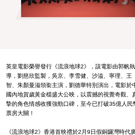
英皇電影榮譽發行《流浪地球2》，該電影由郭帆
導，劉慈欣監製，吳京、李雪健、沙溢、寧理、王
智、朱顏曼滋領銜主演，劉德華特別演出，電影於
國內地賀歲黃金檔盛大公映，以震撼的視覺奇觀、
摯的角色情感收獲強勁口碑，至今已打破35億人民
票房大關！
《流浪地球2》香港首映禮於2月9日假銅鑼灣時代