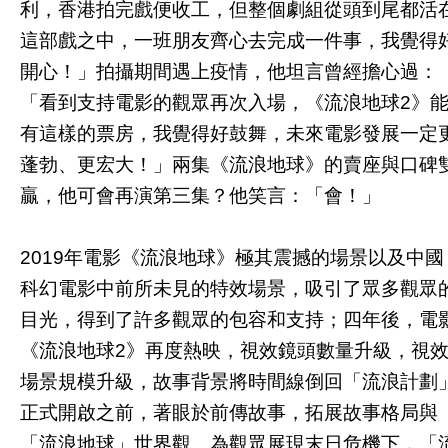
利，香港拍完戲便收工，但整個劇組從頭到尾都活
這部戲之中，一班朋友齊心去完成一件事，我覺得
開心！」拍攝期間遇上疫情，他坦言曾經擔心過：
「看到支持電影的觀眾再次入場，《流浪地球2》
有這樣的票房，我覺得好鼓舞，未來電影發展一定
蓬勃、更宏大！」兩集《流浪地球》的賣座與口碑
贏，他可會再演第三集？他笑言：「會！」
2019年電影《流浪地球》極其震撼的場景以及中國
科幻電影中前所未見的特效場景，吸引了眾多觀眾
目光，得到了許多觀眾的包容和支持；四年後，電
《流浪地球2》再度熱映，視效鏡頭數量升級，視
場景規模升級，故事背景將時間線倒回「流浪計劃
正式開啟之前，著眼於前傳故事，拓展故事格局與
「流浪地球」世界觀。為觀眾展現末日危機下，「