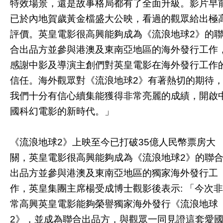
特效場景，還是故事格局都有了全面升級。影片早
已於內地賀歲黃金檔盛大公映，看過的觀眾給出極
評價。英皇電影很高興能夠成為《流浪地球2》的
合出品方並參與港澳及東南亞地區的海外發行工作
感謝中影及導演主創們對英皇電影在海外發行工作
信任。海外觀眾對《流浪地球2》有著熱切的期待
我們十分有信心續集能獲得非常亮麗的成績，開啟
國科幻電影的新時代。」
《流浪地球2》上映至今已打破35億人民幣票房大
關，英皇電影很高興能夠成為《流浪地球2》的聯
出品方並參與港澳及東南亞地區的獨家海外發行工
作，英皇集團主席楊受成博士觀影後表示: 「今次非
常高興英皇電影能夠榮譽獨家海外發行《流浪地球
2》，並成為聯合出品方，與觀眾一同見證這套愛