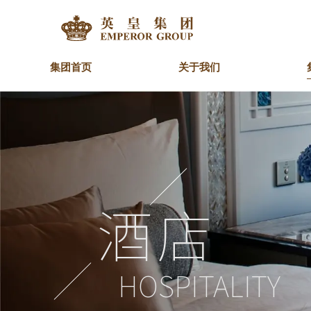
集团首页
关于我们
集团简介
地产
最新消息
慈善基金
人才理念
我们的理念
金融
重要声明
青少年发展
加入英皇团队
主
钟
社
住宅
英皇资本集团
英
集团高级行政人员
业务架构
集
工商大厦
英皇金融集团
商场
商舖
酒店
HOSPITALITY