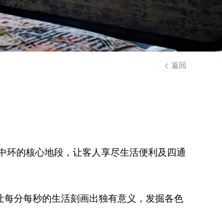
返回
地及中环的核心地段，让客人享尽生活便利及四通
，让每分每秒的⽣活刻画出独有意义，发掘各⾊