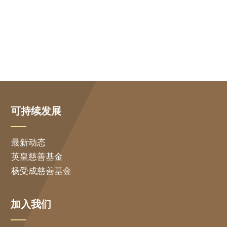
可持续发展
最新动态
英皇慈善基金
杨受成慈善基金
加入我们