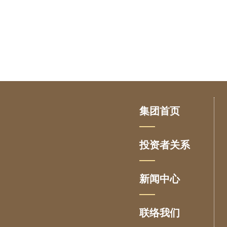
集团首页
投资者关系
新闻中心
联络我们