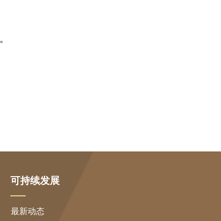
)。
可持续发展
最新动态