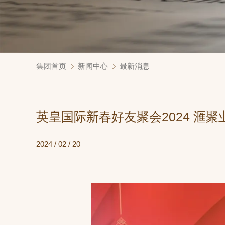
集团首页
新闻中心
最新消息
英皇国际新春好友聚会2024 滙
2024 / 02 / 20