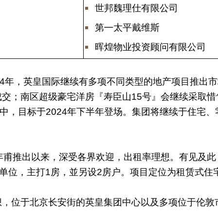
世邦魏理仕有限公司
第㇐太平戴维斯
晖煌物业投资顾问有限公司
24年，英皇国际继续有多项不同类型的地产项目推出
交；南区超级豪宅洋房『寿臣山15号』会继续采取
当中，目标于2024年下半年登场。集团将继续于住宅
2022年甫推出以来，深受各界欢迎，出租率理想。有见
提供69个单位，主打1房，並另设2房户。项目定位为租赁
，位于北京长安街的英皇集团中心以及多项位于伦敦市