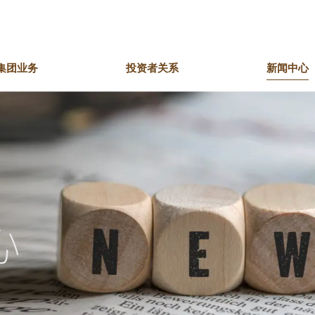
集团业务
投资者关系
新闻中心
席的话
表珠宝
区共融
主席简介
娱乐文化
共享价值
副主席的话
酒店
绿色行动
皇钟表珠宝
英皇娱乐集团
英皇骏景酒店
团大事纪
奖项及嘉许
我们的歷史时刻
英皇电影集团
英皇娱乐酒店
英皇影院集团
盛世酒店
The Unit租住品牌
心