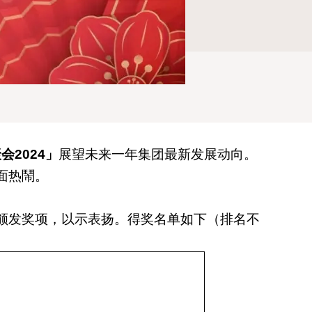
聚会
2024
」
展望未来一年集团最新发展动向。
面热鬧。
颁发奖项，以示表扬。得奖名单如下（排名不