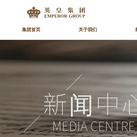
集团首页
关于我们
集团简介
地产
最新消息
慈善基金
人才理念
我们的理念
金融
重要声明
青少年发展
加入英皇团队
主
钟
社
住宅
英皇资本集团
英
集团高级行政人员
业务架构
集
工商大厦
英皇金融集团
商场
商舖
新闻中
MEDIA CENTRE