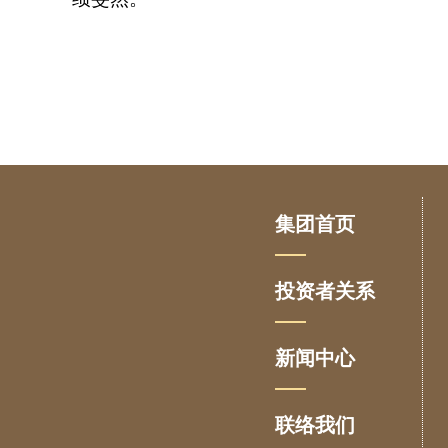
集团首页
投资者关系
新闻中心
联络我们