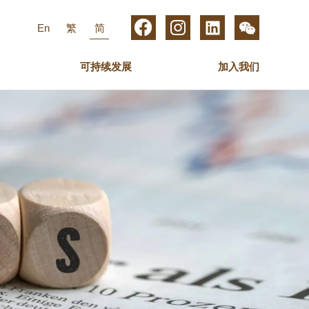
En
繁
简
可持续发展
加入我们
集团管理层
数码媒体
关护员工
业务高级管理人员
家俬
最新动态
新传媒集团
欧化傢俬