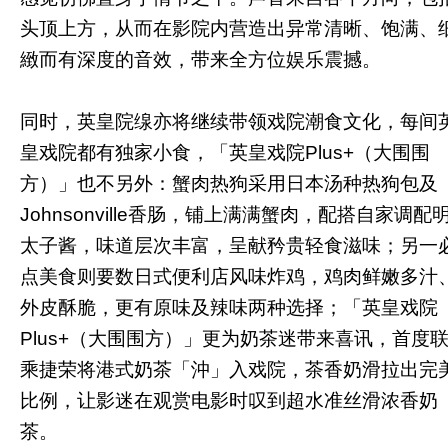
头顶上方，从而在影院内营造出异常清晰、饱满、
緻而有深度的音效，带来全方位娱乐震撼。
同时，英皇院缐亦将继续带领戏院潮食文化，每间
皇戏院都有独家小食，「英皇戏院Plus+（大围围
方）」也不另外：蟹肉热狗采用日本汤种热狗包及
Johnsonville香肠，铺上满满蟹肉，配搭自家调配
太子酱，味道层次丰富，呈献矜贵轻食滋味；另一
点美食则要数日式便利店风味炸鸡，鸡肉鲜嫩多汁
外皮酥脆，更有原味及辣味两种选择；「英皇戏院
Plus+（大围围方）」更为奶茶迷带来喜讯，首度
乘捷荣将港式奶茶「沖」入戏院，茶香奶滑拉出完
比例，让影迷在观赏电影时叹到超水准丝滑浓香奶
茶。