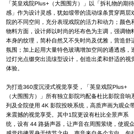
「英皇戏院Plus+（大围围方）」以「拆礼物的期
感」作为设计灵感，犹如缎带的流动缐条贯穿两层
院的不同空间，充分表现戏院的活力和动力；颜色
物料方面，设计师以时尚的坯布色为主调，强调物
本身的纹理，简朴自然又不失时尚及优雅，营造舒
氛围；加上起用大量特色玻璃增加空间的通透感，
过灯光点缀突出流缐型设计，创造出柔和舒适的视
体验。
为打造360度沉浸式视觉享受，「英皇戏院Plus+
（大围围方）」所有独立影院均配备杜比影院音响
列及全院使用 4K 影院投映系统，高质声画为观众
来震撼的视觉享受。其中1院更设有杜比全景声系
统，设有 44 路扬声器，让声音在周围萦绕，使观
感觉彷彿置身于情节之中。声音来自各个方向，包