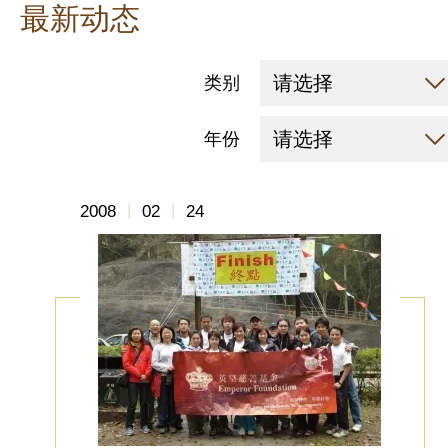
最新动态
请选择
类别
请选择
年份
|
|
2008
02
24