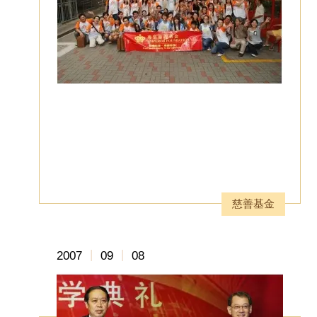
慈善基金
|
|
2007
09
08