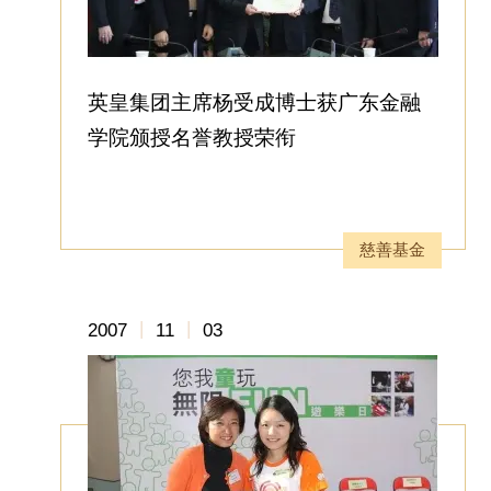
英皇集团主席杨受成博士获广东金融
学院颁授名誉教授荣衔
慈善基金
|
|
2007
11
03