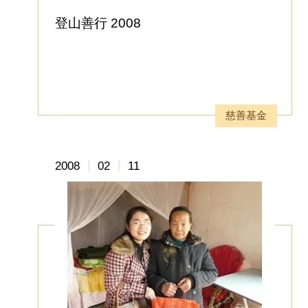
登山善行 2008
慈善基金
|
|
2008
02
11