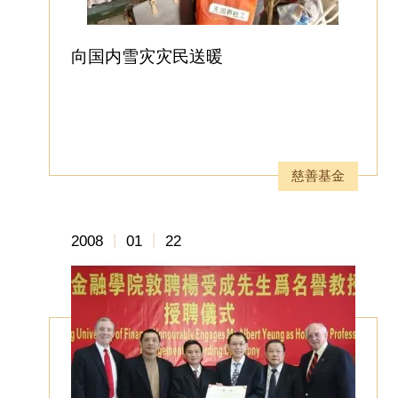
向国内雪灾灾民送暖
慈善基金
|
|
2008
01
22