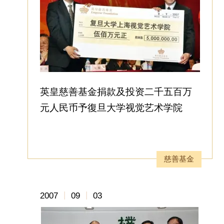
英皇慈善基金捐款及投资二千五百万
元人民币予復旦大学视觉艺术学院
慈善基金
|
|
2007
09
03