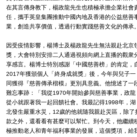
在其言傳身教下，楊政龍先生也積極承擔企業社會
任，攜手英皇集團推動中國內地及香港的公益慈善
業，創造共享價值，透過行動實踐慈善文化的傳承
因受疫情影響，楊博士及楊政龍先生無法親赴北京
獎，大會特別安排二人通過視頻向網上直播的觀衆
享感言。楊博士特別感謝「中國慈善榜」的肯定，
2017年獲頒個人「終身成就獎」後，今年與兒子一
同獲得『慈善傳承楷模』更別具意義。他憶述了一
難忘事跡：「我從1970年開始參與慈善事業，政龍
從小就跟著我一起回饋社會。我最記得1998年，湖
北發生嚴重水災，12歲的他就隨我親赴災區，除了
款之外，還看看有甚麼可以幫忙。到今天，他繼續
極推動老人和青年福利事業的發展，這個獎項，給