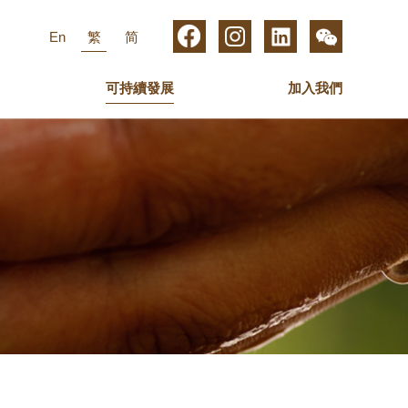
En
繁
简
可持續發展
加入我們
集團管理層
數碼媒體
關護員工
業務高級管理人員
傢俬
最新動態
新傳媒集團
歐化傢俬