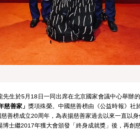
生於5月18日一同出席在北京國家會議中心舉辦的「第
年慈善家」
獎項殊榮。中國慈善榜由《公益時報》社於
慈善榜成立20周年，為表揚慈善家過去以來一直以
楊博士繼2017年獲大會頒發「終身成就獎」後，再創