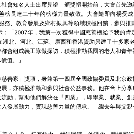
及社會知名人士出席見證。頒獎禮開始前，大會首先邀
善榜長達二十年的榜樣力量致敬。大會隨即向楊受成
終服務、教育發展及鄉村振興等領域積極回饋，參與
：「2007年，我第一次獲得中國慈善榜給予我的
湖北、河北、江蘇、廣西和香港資助興建了十多家老
年都會組成義工隊做探訪，積極推動我國的老人和青年
享價值。」
年慈善家」獎項，身兼第十四屆全國政協委員及北京政
發展，亦積極推動和參與社會公益事務。他在台上分享
上流動，幫助他們解決在『四業』，即學業、就業、創
注入發展動力，實現慈善力量的傳承。」繼去年與父親