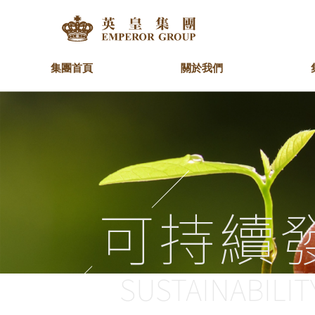
集團首頁
關於我們
集團簡介
地產
最新消息
慈善基金
人才理念
我們的理念
金融
重要聲明
青少年發展
加入英皇團隊
主
鐘
社
住宅
英皇資本集團
英
集團高級行政人員
業務架構
集
工商大廈
英皇金融集團
商場
商舖
可持續
SUSTAINABILIT