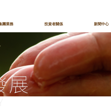
集團業務
投資者關係
新聞中心
席的話
錶珠寶
區共融
主席簡介
娛樂文化
共享價值
副主席的話
酒店
綠色行動
皇鐘錶珠寶
英皇娛樂集團
英皇駿景酒店
團大事紀
獎項及嘉許
我們的歷史時刻
英皇電影集團
英皇娛樂酒店
英皇影院集團
盛世酒店
The Unit租住品牌
發展
Y