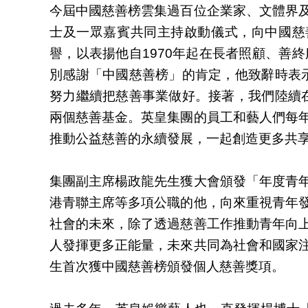
今屆中國慈善榜雲集過百位企業家、文體界
士及一眾嘉賓共同主持啟動儀式，向中國慈
譽，以表揚他自1970年起在長者照顧、善
別感謝「中國慈善榜」的肯定，他致辭時表示
努力繼續把慈善事業做好。接著，我們陸續在
兩個慈善基金。英皇集團的員工和藝人們每
推動公益慈善的永續發展，一起創造更多共
集團副主席楊政龍先生獲大會頒發「年度青
港青聯主席等多項公職的他，向來重視青年
社會的未來，除了透過慈善工作推動青年向
人發揮更多正能量，未來共同為社會和國家
生首次獲中國慈善榜頒發個人慈善獎項。