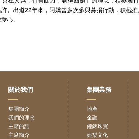
善在人為，行有餘力，就得回饋」的理念，積極履行
許。出道22年來，阿嬌曾多次參與募捐行動，積極
遞愛心。
關於我們
集團業務
集團簡介
地產
我們的理念
金融
主席的話
鐘錶珠寶
主席簡介
娛樂文化