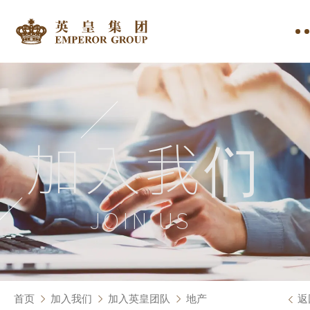
加入我们
JOIN US
首页
加入我们
加入英皇团队
地产
返