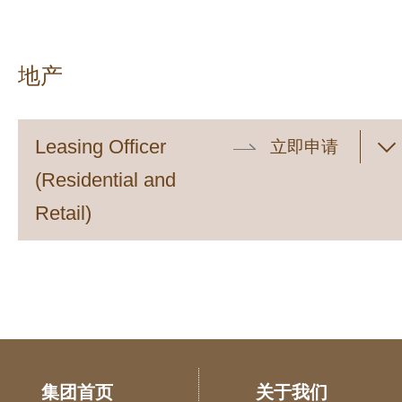
地产
Leasing Officer
立即申请
(Residential and
Retail)
集团首页
关于我们